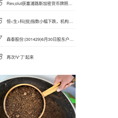
Rev,olut获塞浦路斯加密货币牌照，旨在吸引更多用户
恒<生>科{技}指数小幅下跌，机构称中期港股有望迈向新高
森泰股份:(301429)6月30日股东户数0.85万户，较上期减少2.89%
再次!V‘了’起来