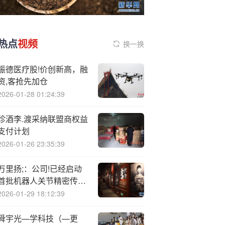
热点
视频
换一换
振德医疗股!价创新高，融
资,客抢先加仓
2026-01-28 01:24:39
珍酒李.渡采纳联盟商权益
支付计划
2026-01-26 23:35:39
万里扬;：公司!已经启动
首批机器人关节精密传动
产品项目，将陆续交付客
2026-01-29 18:12:39
户进行试验验证
舜宇光—学科技（—更