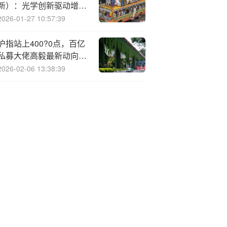
新）：光学创新驱动增
长，全年一致预期营收
2026-01-27 10:57:39
410.85~439.15亿，同比
7.3%~14.7%
沪指站上400?0点，百亿
私募大佬高毅最新动向曝
光：减持紫金矿业等7家
2026-02-06 13:38:39
上市公司，增持1家