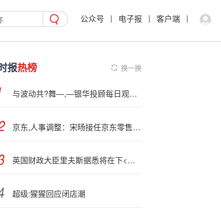
公众号
电子报
客户端
时报
热榜
换一换
与波动共?舞—,—银华投顾每日观点2025.10.20
京东,人事调整：宋旸接任京东零售平台营销中心负责人，邵京平被辞退
英国财政大臣里夫斯据悉将在下<周>公布!的预算中增加福利支出
超级:猩猩回应闭店潮